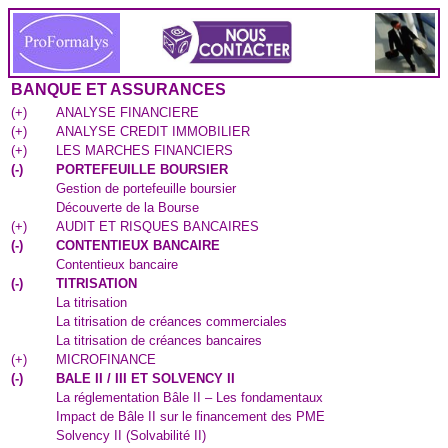
BANQUE ET ASSURANCES
(
+
)
ANALYSE FINANCIERE
(
+
)
ANALYSE CREDIT IMMOBILIER
(
+
)
LES MARCHES FINANCIERS
(
-
)
PORTEFEUILLE BOURSIER
Gestion de portefeuille boursier
Découverte de la Bourse
(
+
)
AUDIT ET RISQUES BANCAIRES
(
-
)
CONTENTIEUX BANCAIRE
Contentieux bancaire
(
-
)
TITRISATION
La titrisation
La titrisation de créances commerciales
La titrisation de créances bancaires
(
+
)
MICROFINANCE
(
-
)
BALE II / III ET SOLVENCY II
La réglementation Bâle II – Les fondamentaux
Impact de Bâle II sur le financement des PME
Solvency II (Solvabilité II)