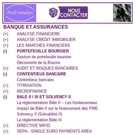
BANQUE ET ASSURANCES
(
+
)
ANALYSE FINANCIERE
(
+
)
ANALYSE CREDIT IMMOBILIER
(
+
)
LES MARCHES FINANCIERS
(
-
)
PORTEFEUILLE BOURSIER
Gestion de portefeuille boursier
Découverte de la Bourse
(
+
)
AUDIT ET RISQUES BANCAIRES
(
-
)
CONTENTIEUX BANCAIRE
Contentieux bancaire
(
+
)
TITRISATION
(
+
)
MICROFINANCE
(
-
)
BALE II / III ET SOLVENCY II
La réglementation Bâle II – Les fondamentaux
Impact de Bâle II sur le financement des PME
Solvency II (Solvabilité II)
La réglementation Bâle III
(
+
)
DIRECTIVE MIFID
(
+
)
SEPA - SINGLE EURO PAYMENTS AREA