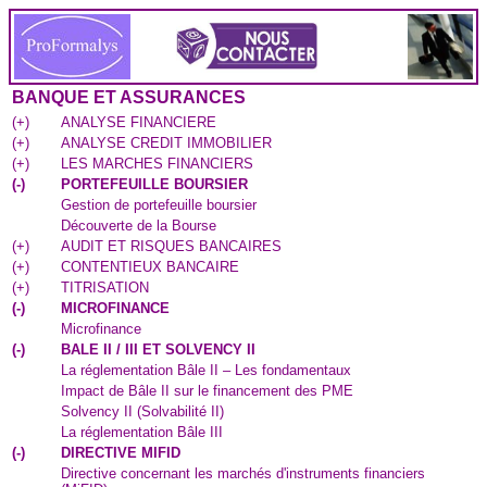
BANQUE ET ASSURANCES
(
+
)
ANALYSE FINANCIERE
(
+
)
ANALYSE CREDIT IMMOBILIER
(
+
)
LES MARCHES FINANCIERS
(
-
)
PORTEFEUILLE BOURSIER
Gestion de portefeuille boursier
Découverte de la Bourse
(
+
)
AUDIT ET RISQUES BANCAIRES
(
+
)
CONTENTIEUX BANCAIRE
(
+
)
TITRISATION
(
-
)
MICROFINANCE
Microfinance
(
-
)
BALE II / III ET SOLVENCY II
La réglementation Bâle II – Les fondamentaux
Impact de Bâle II sur le financement des PME
Solvency II (Solvabilité II)
La réglementation Bâle III
(
-
)
DIRECTIVE MIFID
Directive concernant les marchés d'instruments financiers