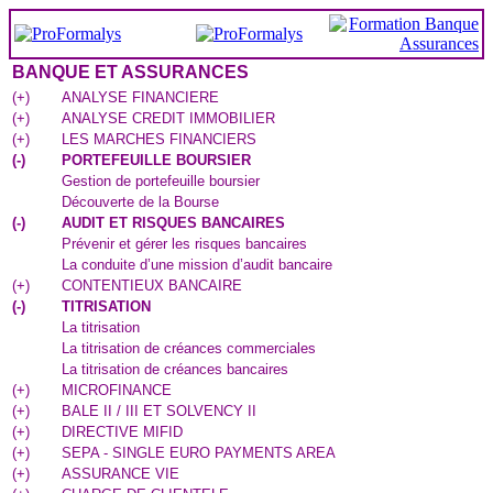
BANQUE ET ASSURANCES
(
+
)
ANALYSE FINANCIERE
(
+
)
ANALYSE CREDIT IMMOBILIER
(
+
)
LES MARCHES FINANCIERS
(
-
)
PORTEFEUILLE BOURSIER
Gestion de portefeuille boursier
Découverte de la Bourse
(
-
)
AUDIT ET RISQUES BANCAIRES
Prévenir et gérer les risques bancaires
La conduite d’une mission d’audit bancaire
(
+
)
CONTENTIEUX BANCAIRE
(
-
)
TITRISATION
La titrisation
La titrisation de créances commerciales
La titrisation de créances bancaires
(
+
)
MICROFINANCE
(
+
)
BALE II / III ET SOLVENCY II
(
+
)
DIRECTIVE MIFID
(
+
)
SEPA - SINGLE EURO PAYMENTS AREA
(
+
)
ASSURANCE VIE