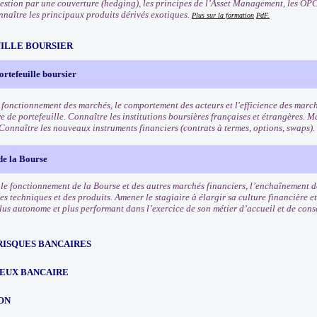
 gestion par une couverture (hedging), les principes de l’Asset Management, les OPC
nnaître les principaux produits dérivés exotiques.
Plus sur la formation
PdF.
ILLE BOURSIER
ortefeuille boursier
 fonctionnement des marchés, le comportement des acteurs et l'efficience des march
e de portefeuille. Connaître les institutions boursières françaises et étrangères. Ma
 Connaître les nouveaux instruments financiers (contrats à termes, options, swaps).
de la Bourse
e fonctionnement de la Bourse et des autres marchés financiers, l’enchaînement des
es techniques et des produits. Amener le stagiaire à élargir sa culture financière et
lus autonome et plus performant dans l’exercice de son métier d’accueil et de conse
RISQUES BANCAIRES
EUX BANCAIRE
ON