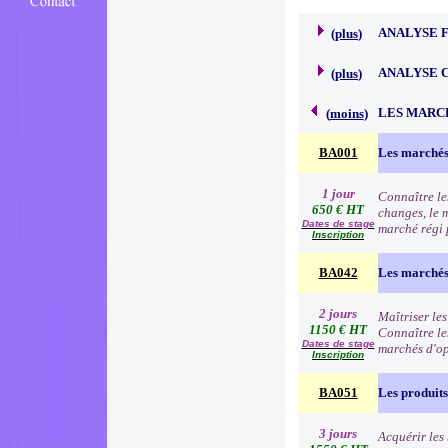
ANALYSE 
(
plus
)
ANALYSE 
(
plus
)
LES MARC
(
moins
)
BA001
Les marchés
1 jour
Connaître le
650 € HT
changes, le 
Dates de stage
marché régi p
Inscription
BA042
Les marchés 
2 jours
Maîtriser les
1150 € HT
Connaître les
Dates de stage
marchés d'o
Inscription
BA051
Les produits
3 jours
Acquérir les 