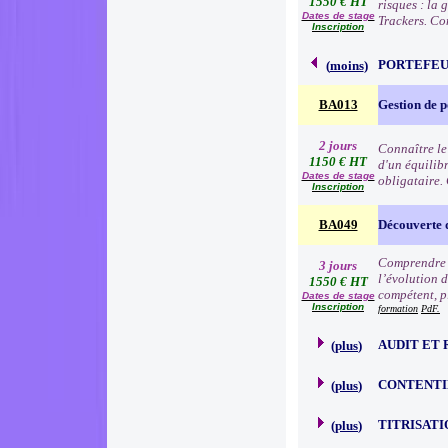
1550 € HT
risques : la
Dates de stage
Trackers. Co
Inscription
PORTEFEU
(
moins
)
BA013
Gestion de p
2 jours
Connaître le
1150 € HT
d'un équilibr
Dates de stage
obligataire.
Inscription
BA049
Découverte 
Comprendre l
3 jours
l’évolution d
1550 € HT
compétent, p
Dates de stage
Inscription
formation
PdF.
AUDIT ET 
(
plus
)
CONTENTI
(
plus
)
TITRISATI
(
plus
)