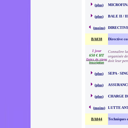
MICROFIN
(
plus
)
BALE II / 
(
plus
)
DIRECTIVE
(
moins
)
BA038
Directive co
1 jour
Connaître la
650 € HT
organisée de
Dates de stage
doit leur pe
Inscription
SEPA - SI
(
plus
)
ASSURANC
(
plus
)
CHARGE D
(
plus
)
LUTTE AN
(
moins
)
BA044
Techniques e