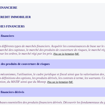
FINANCIERE
CREDIT IMMOBILIER
HES FINANCIERS
 financiers
s différents types de marchés financiers. Acquérir les connaissances de base sur l
marché des capitaux, le marché des produits de couverture de risques, le marché rég
ar les ordres, le marché régi par les prix.
Plus sur la formation
PdF.
des produits de couverture de risques
 mécanismes, l'utilisation, le cadre juridique et fiscal ainsi que la valorisation de
 définitions des options, les produits dérivés, les contrats à terme, les warrants.
ption, du MATIF ainsi que du Monep.
Plus sur la formation
PdF.
 financiers dérivés
bases essentielles des produits financiers dérivés. Découvrir les fondamentaux du p