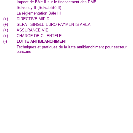
Impact de Bâle II sur le financement des PME
Solvency II (Solvabilité II)
La réglementation Bâle III
(
+
)
DIRECTIVE MIFID
(
+
)
SEPA - SINGLE EURO PAYMENTS AREA
(
+
)
ASSURANCE VIE
(
+
)
CHARGE DE CLIENTELE
(
-
)
LUTTE ANTIBLANCHIMENT
Techniques et pratiques de la lutte antiblanchiment pour secteur
bancaire