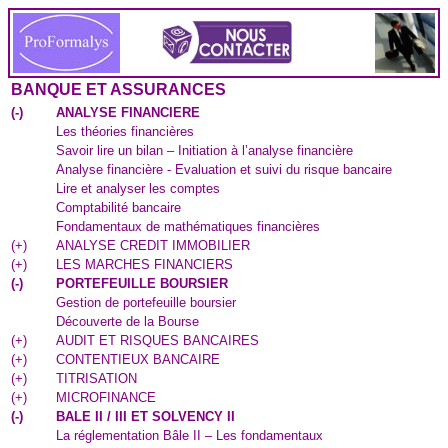
BANQUE ET ASSURANCES
(
-
)
ANALYSE FINANCIERE
Les théories financières
Savoir lire un bilan – Initiation à l’analyse financière
Analyse financière - Evaluation et suivi du risque bancaire
Lire et analyser les comptes
Comptabilité bancaire
Fondamentaux de mathématiques financières
(
+
)
ANALYSE CREDIT IMMOBILIER
(
+
)
LES MARCHES FINANCIERS
(
-
)
PORTEFEUILLE BOURSIER
Gestion de portefeuille boursier
Découverte de la Bourse
(
+
)
AUDIT ET RISQUES BANCAIRES
(
+
)
CONTENTIEUX BANCAIRE
(
+
)
TITRISATION
(
+
)
MICROFINANCE
(
-
)
BALE II / III ET SOLVENCY II
La réglementation Bâle II – Les fondamentaux