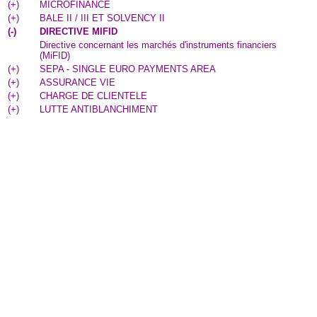
(
+
)
MICROFINANCE
(
+
)
BALE II / III ET SOLVENCY II
(
-
)
DIRECTIVE MIFID
Directive concernant les marchés d'instruments financiers
(MiFID)
(
+
)
SEPA - SINGLE EURO PAYMENTS AREA
(
+
)
ASSURANCE VIE
(
+
)
CHARGE DE CLIENTELE
(
+
)
LUTTE ANTIBLANCHIMENT