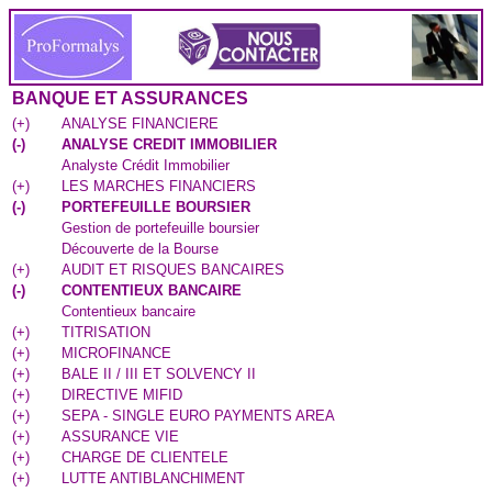
BANQUE ET ASSURANCES
(
+
)
ANALYSE FINANCIERE
(
-
)
ANALYSE CREDIT IMMOBILIER
Analyste Crédit Immobilier
(
+
)
LES MARCHES FINANCIERS
(
-
)
PORTEFEUILLE BOURSIER
Gestion de portefeuille boursier
Découverte de la Bourse
(
+
)
AUDIT ET RISQUES BANCAIRES
(
-
)
CONTENTIEUX BANCAIRE
Contentieux bancaire
(
+
)
TITRISATION
(
+
)
MICROFINANCE
(
+
)
BALE II / III ET SOLVENCY II
(
+
)
DIRECTIVE MIFID
(
+
)
SEPA - SINGLE EURO PAYMENTS AREA
(
+
)
ASSURANCE VIE
(
+
)
CHARGE DE CLIENTELE
(
+
)
LUTTE ANTIBLANCHIMENT