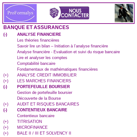
BANQUE ET ASSURANCES
(
-
)
ANALYSE FINANCIERE
Les théories financières
Savoir lire un bilan – Initiation à l’analyse financière
Analyse financière - Evaluation et suivi du risque bancaire
Lire et analyser les comptes
Comptabilité bancaire
Fondamentaux de mathématiques financières
(
+
)
ANALYSE CREDIT IMMOBILIER
(
+
)
LES MARCHES FINANCIERS
(
-
)
PORTEFEUILLE BOURSIER
Gestion de portefeuille boursier
Découverte de la Bourse
(
+
)
AUDIT ET RISQUES BANCAIRES
(
-
)
CONTENTIEUX BANCAIRE
Contentieux bancaire
(
+
)
TITRISATION
(
+
)
MICROFINANCE
(
+
)
BALE II / III ET SOLVENCY II