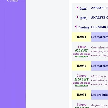
ANALYSE 
(
plus
)
ANALYSE 
(
plus
)
LES MARC
(
moins
)
BA001
Les marchés
1 jour
Connaître le
650 € HT
changes, le 
Dates de stage
marché régi p
Inscription
BA042
Les marchés 
2 jours
Maîtriser les
1150 € HT
Connaître les
Dates de stage
marchés d'o
Inscription
BA051
Les produits
3 jours
Acquérir les 