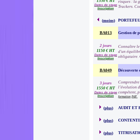
1550 € HT
risques : la
Dates de stage
Trackers. Co
Inscription
PORTEFEU
(
moins
)
BA013
Gestion de p
2 jours
Connaître le
1150 € HT
d'un équilibr
Dates de stage
obligataire.
Inscription
BA049
Découverte 
Comprendre l
3 jours
l’évolution d
1550 € HT
compétent, p
Dates de stage
Inscription
formation
PdF.
AUDIT ET 
(
plus
)
CONTENTI
(
plus
)
TITRISATI
(
plus
)