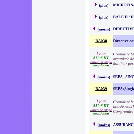
MICROFIN
(
plus
)
BALE II / 
(
plus
)
DIRECTIVE
(
moins
)
BA038
Directive co
1 jour
Connaître la
650 € HT
organisée de
Dates de stage
doit leur pe
Inscription
SEPA - SI
(
moins
)
BA039
SEPA (Singl
1 jour
Connaître le
650 € HT
lancée sous 
Dates de stage
Comprendre 
Inscription
ASSURANC
(
moins
)