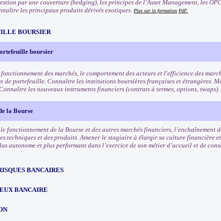
 gestion par une couverture (hedging), les principes de l’Asset Management, les OPC
nnaître les principaux produits dérivés exotiques.
Plus sur la formation
PdF.
ILLE BOURSIER
ortefeuille boursier
 fonctionnement des marchés, le comportement des acteurs et l'efficience des march
e de portefeuille. Connaître les institutions boursières françaises et étrangères. Ma
 Connaître les nouveaux instruments financiers (contrats à termes, options, swaps).
de la Bourse
e fonctionnement de la Bourse et des autres marchés financiers, l’enchaînement des
es techniques et des produits. Amener le stagiaire à élargir sa culture financière et
lus autonome et plus performant dans l’exercice de son métier d’accueil et de conse
RISQUES BANCAIRES
EUX BANCAIRE
ON