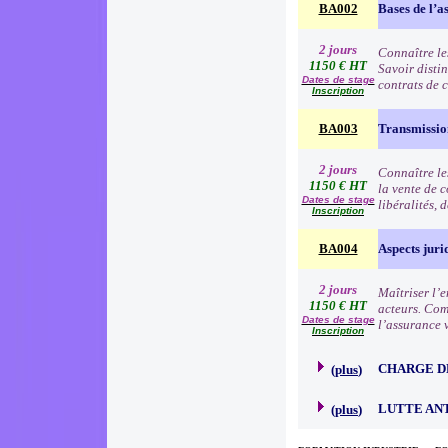
BA002
Bases de l’a
2 jours
Connaître le
1150 € HT
Savoir distin
Dates de stage
contrats de c
Inscription
BA003
Transmission
2 jours
Connaître les
1150 € HT
la vente de 
Dates de stage
libéralités, 
Inscription
BA004
Aspects juri
2 jours
Maîtriser l’e
1150 € HT
acteurs. Comp
Dates de stage
l’assurance 
Inscription
CHARGE D
(
plus
)
LUTTE AN
(
plus
)