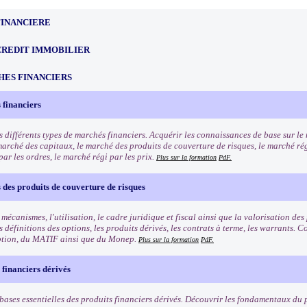
FINANCIERE
CREDIT IMMOBILIER
HES FINANCIERS
 financiers
s différents types de marchés financiers. Acquérir les connaissances de base sur l
marché des capitaux, le marché des produits de couverture de risques, le marché rég
ar les ordres, le marché régi par les prix.
Plus sur la formation
PdF.
des produits de couverture de risques
 mécanismes, l'utilisation, le cadre juridique et fiscal ainsi que la valorisation de
 définitions des options, les produits dérivés, les contrats à terme, les warrants.
ption, du MATIF ainsi que du Monep.
Plus sur la formation
PdF.
 financiers dérivés
bases essentielles des produits financiers dérivés. Découvrir les fondamentaux du p