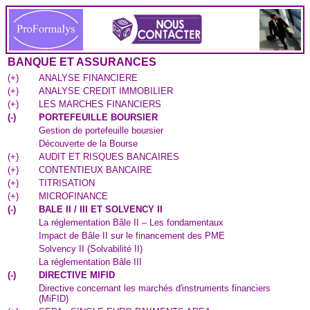
BANQUE ET ASSURANCES
(
+
)
ANALYSE FINANCIERE
(
+
)
ANALYSE CREDIT IMMOBILIER
(
+
)
LES MARCHES FINANCIERS
(
-
)
PORTEFEUILLE BOURSIER
Gestion de portefeuille boursier
Découverte de la Bourse
(
+
)
AUDIT ET RISQUES BANCAIRES
(
+
)
CONTENTIEUX BANCAIRE
(
+
)
TITRISATION
(
+
)
MICROFINANCE
(
-
)
BALE II / III ET SOLVENCY II
La réglementation Bâle II – Les fondamentaux
Impact de Bâle II sur le financement des PME
Solvency II (Solvabilité II)
La réglementation Bâle III
(
-
)
DIRECTIVE MIFID
Directive concernant les marchés d'instruments financiers
(MiFID)