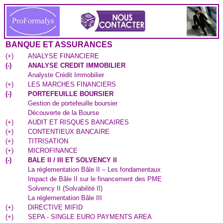
BANQUE ET ASSURANCES
(
+
)
ANALYSE FINANCIERE
(
-
)
ANALYSE CREDIT IMMOBILIER
Analyste Crédit Immobilier
(
+
)
LES MARCHES FINANCIERS
(
-
)
PORTEFEUILLE BOURSIER
Gestion de portefeuille boursier
Découverte de la Bourse
(
+
)
AUDIT ET RISQUES BANCAIRES
(
+
)
CONTENTIEUX BANCAIRE
(
+
)
TITRISATION
(
+
)
MICROFINANCE
(
-
)
BALE II / III ET SOLVENCY II
La réglementation Bâle II – Les fondamentaux
Impact de Bâle II sur le financement des PME
Solvency II (Solvabilité II)
La réglementation Bâle III
(
+
)
DIRECTIVE MIFID
(
+
)
SEPA - SINGLE EURO PAYMENTS AREA