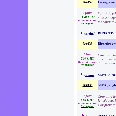
BA052
La réglemen
2 jours
Suite à la c
1150 € HT
à Bâle 3. Ap
Dates de stage
les banques e
Inscription
DIRECTIVE
(
moins
)
BA038
Directive co
1 jour
Connaître la
650 € HT
organisée de
Dates de stage
doit leur pe
Inscription
SEPA - SI
(
moins
)
BA039
SEPA (Singl
1 jour
Connaître le
650 € HT
lancée sous 
Dates de stage
Comprendre 
Inscription