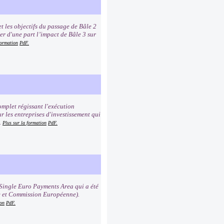
t les objectifs du passage de Bâle 2
er d'une part l’impact de Bâle 3 sur
formation
PdF.
mplet régissant l'exécution
r les entreprises d'investissement qui
.
Plus sur la formation
PdF.
Single Euro Payments Area qui a été
e et Commission Européenne).
ion
PdF.