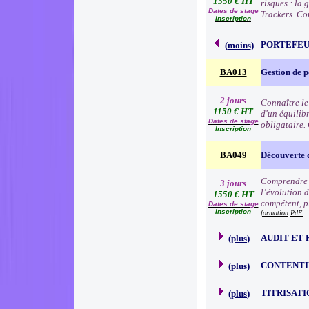
1550 € HT
risques : la
Dates de stage
Trackers. Co
Inscription
PORTEFEU
(
moins
)
BA013
Gestion de p
2 jours
Connaître le
1150 € HT
d'un équilibr
Dates de stage
obligataire.
Inscription
BA049
Découverte 
Comprendre l
3 jours
l’évolution d
1550 € HT
compétent, p
Dates de stage
Inscription
formation
PdF.
AUDIT ET 
(
plus
)
CONTENTI
(
plus
)
TITRISATI
(
plus
)