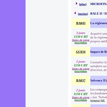
MICROFIN
(
plus
)
BALE II / 
(
moins
)
BA043
La réglemen
3 jours
Acquérir une
1550 € HT
de la régleme
Dates de stage
propres méth
Inscription
GC034
Impact de B
2 jours
Connaître les
1150 € HT
satisfaire au
Dates de stage
direction, d
Inscription
BA037
Solvency II (
Les compagni
2 jours
les fondemen
1150 € HT
» (ou "Solva
Dates de stage
Inscription
formation
PdF.