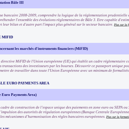
tation Bâle III
rise bancaire 2008-2009, comprendre la logique de la réglementation prudentielle e
préhender l'ensemble des évolutions règlementaires de Bâle 3. Etre capable d'estim
t leur bilan et d'autre part l'impact plus général sur le secteur bancaire.
Plus sur la 
 MIFID
ncernant les marchés d'instruments financiers (MiFID)
 directive MiFID de l'Union européenne (UE) qui établit un cadre réglementaire co
s transactions des investisseurs par les bourses. Découvrir ce passeport unique pou
rmettre de travailler dans toute l'Union Européenne avec un minimum de formalités
NGLE EURO PAYMENTS AREA
e Euro Payments Area)
 cadre de construction de l’espace unique des paiements en zone euro ou SEPA ou 
l’impulsion des autorités de régulation européennes (Banque Centrale Européenn
les mécanismes d’harmonisation des règles bancaires européennes.
Plus sur la format