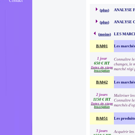
ANALYSE 
(
plus
)
ANALYSE 
(
plus
)
LES MARC
(
moins
)
BA001
Les marchés
1 jour
Connaître le
650 € HT
changes, le 
Dates de stage
marché régi p
Inscription
BA042
Les marchés 
2 jours
Maîtriser les
1150 € HT
Connaître les
Dates de stage
marchés d'o
Inscription
BA051
Les produits
3 jours
Acquérir les 