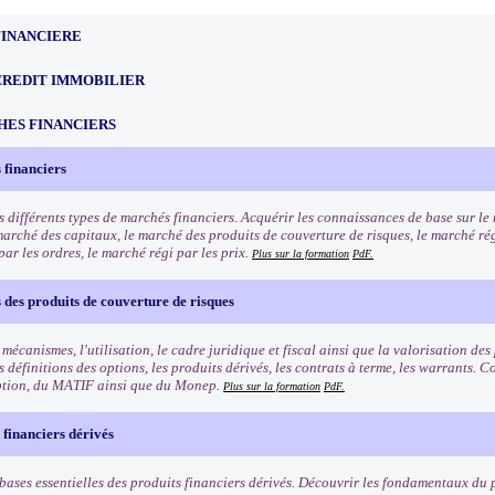
FINANCIERE
CREDIT IMMOBILIER
HES FINANCIERS
 financiers
s différents types de marchés financiers. Acquérir les connaissances de base sur l
marché des capitaux, le marché des produits de couverture de risques, le marché rég
ar les ordres, le marché régi par les prix.
Plus sur la formation
PdF.
des produits de couverture de risques
 mécanismes, l'utilisation, le cadre juridique et fiscal ainsi que la valorisation de
 définitions des options, les produits dérivés, les contrats à terme, les warrants.
ption, du MATIF ainsi que du Monep.
Plus sur la formation
PdF.
 financiers dérivés
bases essentielles des produits financiers dérivés. Découvrir les fondamentaux du p