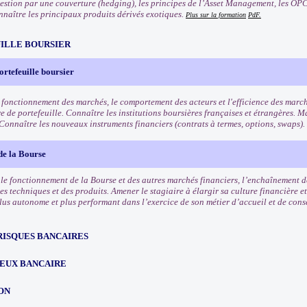
 gestion par une couverture (hedging), les principes de l’Asset Management, les OPC
nnaître les principaux produits dérivés exotiques.
Plus sur la formation
PdF.
ILLE BOURSIER
ortefeuille boursier
 fonctionnement des marchés, le comportement des acteurs et l'efficience des march
e de portefeuille. Connaître les institutions boursières françaises et étrangères. Ma
 Connaître les nouveaux instruments financiers (contrats à termes, options, swaps).
de la Bourse
e fonctionnement de la Bourse et des autres marchés financiers, l’enchaînement des
es techniques et des produits. Amener le stagiaire à élargir sa culture financière et
lus autonome et plus performant dans l’exercice de son métier d’accueil et de conse
RISQUES BANCAIRES
EUX BANCAIRE
ON