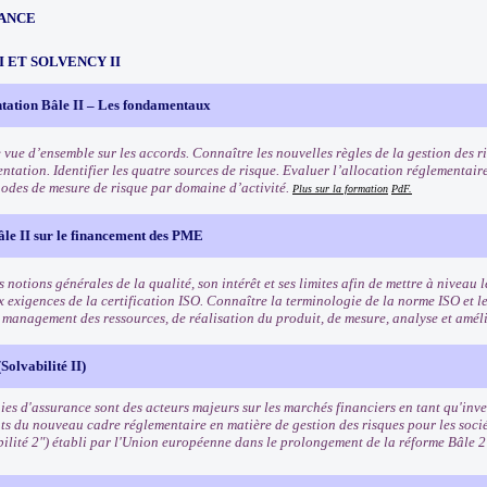
ANCE
III ET SOLVENCY II
tation Bâle II – Les fondamentaux
 vue d’ensemble sur les accords. Connaître les nouvelles règles de la gestion des ri
ntation. Identifier les quatre sources de risque. Evaluer l’allocation réglementair
odes de mesure de risque par domaine d’activité.
Plus sur la formation
PdF.
âle II sur le financement des PME
 notions générales de la qualité, son intérêt et ses limites afin de mettre à niveau l
x exigences de la certification ISO. Connaître la terminologie de la norme ISO et l
e management des ressources, de réalisation du produit, de mesure, analyse et amél
Solvabilité II)
es d'assurance sont des acteurs majeurs sur les marchés financiers en tant qu'inves
ts du nouveau cadre réglementaire en matière de gestion des risques pour les soci
bilité 2") établi par l'Union européenne dans le prolongement de la réforme Bâle 