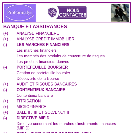
BANQUE ET ASSURANCES
(
+
)
ANALYSE FINANCIERE
(
+
)
ANALYSE CREDIT IMMOBILIER
(
-
)
LES MARCHES FINANCIERS
Les marchés financiers
Les marchés des produits de couverture de risques
Les produits financiers dérivés
(
-
)
PORTEFEUILLE BOURSIER
Gestion de portefeuille boursier
Découverte de la Bourse
(
+
)
AUDIT ET RISQUES BANCAIRES
(
-
)
CONTENTIEUX BANCAIRE
Contentieux bancaire
(
+
)
TITRISATION
(
+
)
MICROFINANCE
(
+
)
BALE II / III ET SOLVENCY II
(
-
)
DIRECTIVE MIFID
Directive concernant les marchés d'instruments financiers
(MiFID)