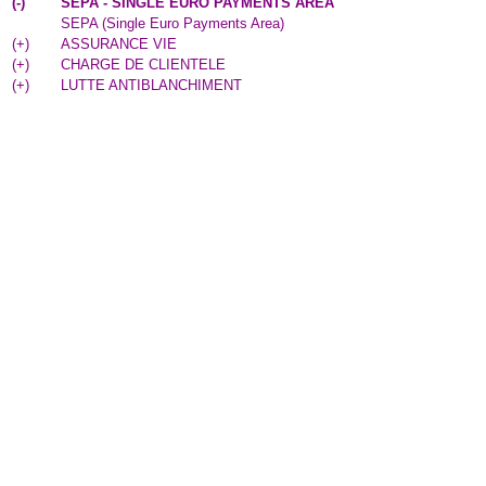
(
-
)
SEPA - SINGLE EURO PAYMENTS AREA
SEPA (Single Euro Payments Area)
(
+
)
ASSURANCE VIE
(
+
)
CHARGE DE CLIENTELE
(
+
)
LUTTE ANTIBLANCHIMENT