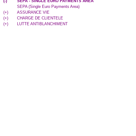
(
-
)
SEPA - SINGLE EURO PAYMENTS AREA
SEPA (Single Euro Payments Area)
(
+
)
ASSURANCE VIE
(
+
)
CHARGE DE CLIENTELE
(
+
)
LUTTE ANTIBLANCHIMENT