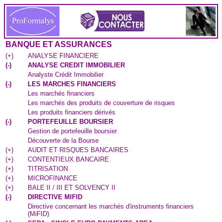
BANQUE ET ASSURANCES
(
+
)
ANALYSE FINANCIERE
(
-
)
ANALYSE CREDIT IMMOBILIER
Analyste Crédit Immobilier
(
-
)
LES MARCHES FINANCIERS
Les marchés financiers
Les marchés des produits de couverture de risques
Les produits financiers dérivés
(
-
)
PORTEFEUILLE BOURSIER
Gestion de portefeuille boursier
Découverte de la Bourse
(
+
)
AUDIT ET RISQUES BANCAIRES
(
+
)
CONTENTIEUX BANCAIRE
(
+
)
TITRISATION
(
+
)
MICROFINANCE
(
+
)
BALE II / III ET SOLVENCY II
(
-
)
DIRECTIVE MIFID
Directive concernant les marchés d'instruments financiers
(MiFID)