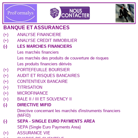
BANQUE ET ASSURANCES
(
+
)
ANALYSE FINANCIERE
(
+
)
ANALYSE CREDIT IMMOBILIER
(
-
)
LES MARCHES FINANCIERS
Les marchés financiers
Les marchés des produits de couverture de risques
Les produits financiers dérivés
(
+
)
PORTEFEUILLE BOURSIER
(
+
)
AUDIT ET RISQUES BANCAIRES
(
+
)
CONTENTIEUX BANCAIRE
(
+
)
TITRISATION
(
+
)
MICROFINANCE
(
+
)
BALE II / III ET SOLVENCY II
(
-
)
DIRECTIVE MIFID
Directive concernant les marchés d'instruments financiers
(MiFID)
(
-
)
SEPA - SINGLE EURO PAYMENTS AREA
SEPA (Single Euro Payments Area)
(
+
)
ASSURANCE VIE