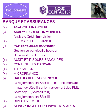
BANQUE ET ASSURANCES
(
+
)
ANALYSE FINANCIERE
(
-
)
ANALYSE CREDIT IMMOBILIER
Analyste Crédit Immobilier
(
+
)
LES MARCHES FINANCIERS
(
-
)
PORTEFEUILLE BOURSIER
Gestion de portefeuille boursier
Découverte de la Bourse
(
+
)
AUDIT ET RISQUES BANCAIRES
(
+
)
CONTENTIEUX BANCAIRE
(
+
)
TITRISATION
(
+
)
MICROFINANCE
(
-
)
BALE II / III ET SOLVENCY II
La réglementation Bâle II – Les fondamentaux
Impact de Bâle II sur le financement des PME
Solvency II (Solvabilité II)
La réglementation Bâle III
(
+
)
DIRECTIVE MIFID
(
-
)
SEPA - SINGLE EURO PAYMENTS AREA